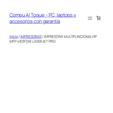
Saltar
al
Compu Al Toque – PC, laptops y
contenido
accesorios con garantía
Inicio
/
IMPRESORAS
/ IMPRESORA MULTIFUNCIONAL HP
MFP 4103FDW LASERJET PRO