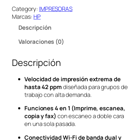
P
Category:
IMPRESORAS
R
Marcas:
HP
E
Descripción
S
O
Valoraciones (0)
R
A
Descripción
M
U
L
Velocidad de impresión extrema de
T
hasta 42 ppm
diseñada para grupos de
I
trabajo con alta demanda.
F
U
Funciones 4 en 1 (Imprime, escanea,
N
copia y fax)
con escaneo a doble cara
C
en una sola pasada.
I
Conectividad Wi-Fi de banda dual y
O