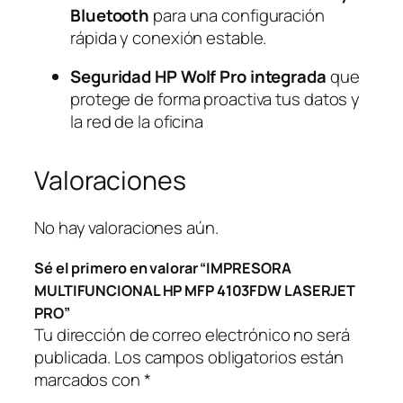
Bluetooth
para una configuración
N
rápida y conexión estable.
A
L
Seguridad HP Wolf Pro integrada
que
H
protege de forma proactiva tus datos y
P
la red de la oficina
M
F
Valoraciones
P
4
1
No hay valoraciones aún.
0
3
Sé el primero en valorar “IMPRESORA
F
MULTIFUNCIONAL HP MFP 4103FDW LASERJET
D
PRO”
W
Tu dirección de correo electrónico no será
L
publicada.
Los campos obligatorios están
A
marcados con
*
S