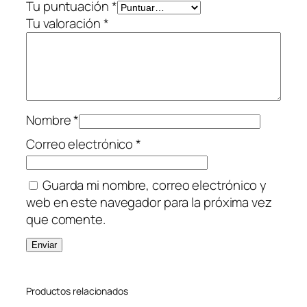
Tu puntuación
*
E
Tu valoración
*
R
J
E
T
P
R
Nombre
*
O
Correo electrónico
*
c
a
Guarda mi nombre, correo electrónico y
n
web en este navegador para la próxima vez
t
que comente.
i
d
a
d
Productos relacionados