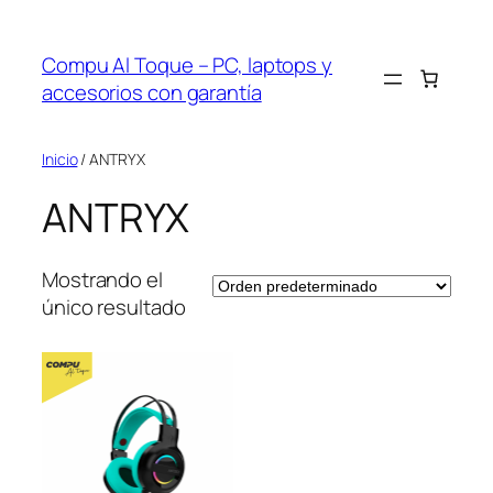
Saltar
al
Compu Al Toque – PC, laptops y
contenido
accesorios con garantía
Inicio
/ ANTRYX
ANTRYX
Mostrando el
único resultado