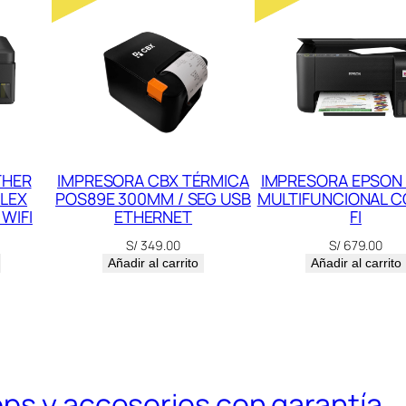
0
D
U
P
L
E
X
THER
IMPRESORA CBX TÉRMICA
IMPRESORA EPSON 
LEX
POS89E 300MM / SEG USB
MULTIFUNCIONAL C
/
WIFI
ETHERNET
FI
W
S/
349.00
S/
679.00
I
Añadir al carrito
Añadir al carrito
-
F
I
c
a
ops y accesorios con garantía