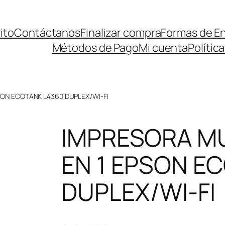
ito
Contáctanos
Finalizar compra
Formas de E
Métodos de Pago
Mi cuenta
Polític
SON ECOTANK L4360 DUPLEX/WI-FI
IMPRESORA MU
EN 1 EPSON E
DUPLEX/WI-FI