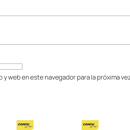
P
S
O
N
E
C
O
T
A
o y web en este navegador para la próxima v
N
K
L
4
3
6