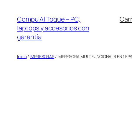
Saltar
al
Compu Al Toque – PC,
Carr
contenido
laptops y accesorios con
garantía
Inicio
/
IMPRESORAS
/ IMPRESORA MULTIFUNCIONAL 3 EN 1 EP