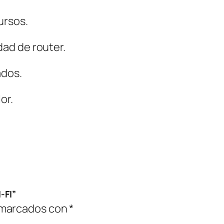
ursos.
ad de router.
ados.
or.
-FI”
 marcados con
*