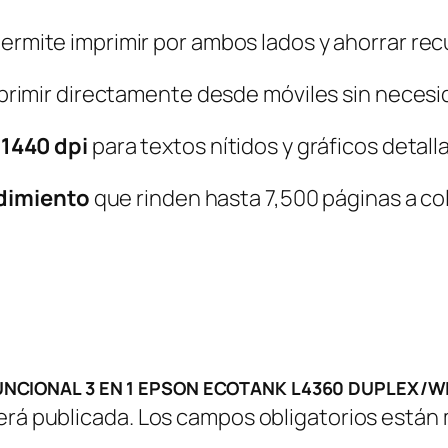
I
F
ermite imprimir por ambos lados y ahorrar rec
U
primir directamente desde móviles sin necesid
N
C
 1440 dpi
para textos nítidos y gráficos detall
I
O
ndimiento
que rinden hasta 7,500 páginas a col
N
A
L
3
E
N
IFUNCIONAL 3 EN 1 EPSON ECOTANK L4360 DUPLEX/WI
1
erá publicada.
Los campos obligatorios están
E