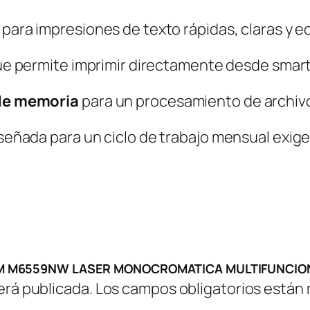
U
M
para impresiones de texto rápidas, claras y 
M
e permite imprimir directamente desde smar
6
5
de memoria
para un procesamiento de archivo
5
9
señada para un ciclo de trabajo mensual exige
N
W
L
A
S
E
MTUM M6559NW LASER MONOCROMATICA MULTIFUNCION
R
erá publicada.
Los campos obligatorios están
M