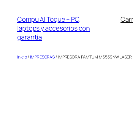
Saltar
al
Compu Al Toque – PC,
Carr
contenido
laptops y accesorios con
garantía
Inicio
/
IMPRESORAS
/ IMPRESORA PAMTUM M6559NW LASER 