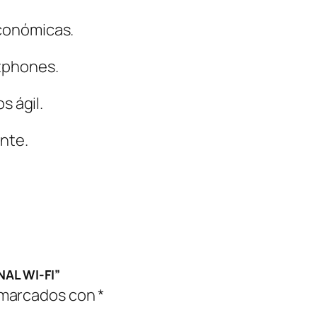
económicas.
tphones.
s ágil.
nte.
AL WI-FI”
 marcados con
*