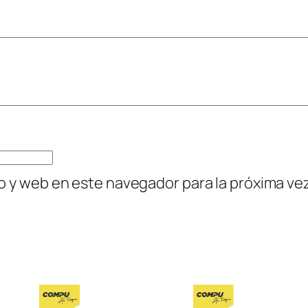
O
N
O
C
R
O
M
A
T
o y web en este navegador para la próxima v
I
C
A
M
U
L