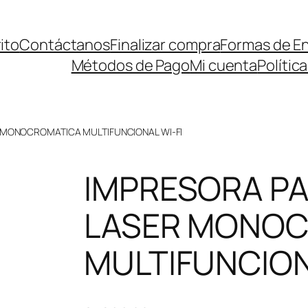
ito
Contáctanos
Finalizar compra
Formas de E
Métodos de Pago
Mi cuenta
Polític
MONOCROMATICA MULTIFUNCIONAL WI-FI
IMPRESORA 
LASER MONOC
MULTIFUNCION