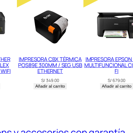
T
I
F
U
N
C
I
THER
IMPRESORA CBX TÉRMICA
IMPRESORA EPSON 
LEX
POS89E 300MM / SEG USB
MULTIFUNCIONAL C
O
WIFI
ETHERNET
FI
N
S/
349.00
S/
679.00
A
Añadir al carrito
Añadir al carrito
L
W
I
-
F
ops y accesorios con garantía