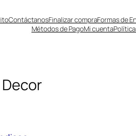
ito
Contáctanos
Finalizar compra
Formas de E
Métodos de Pago
Mi cuenta
Polític
:
Decor